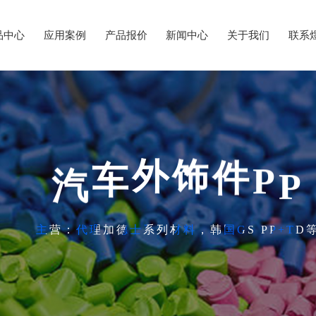
品中心
应用案例
产品报价
新闻中心
关于我们
联系
P
P
汽
件
饰
车
外
主营：代理加德士系列材料，韩国GS PP+TD