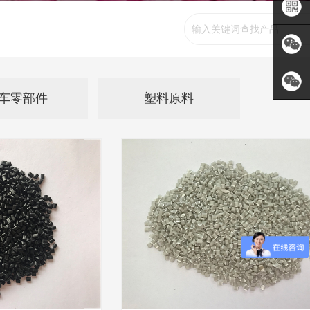
1319
3858-
QQ客服
6433
打开手
机网站
添加微
车零部件
塑料原料
信
添加微
PA66
信
PBT
PC
PC+ABS
PE