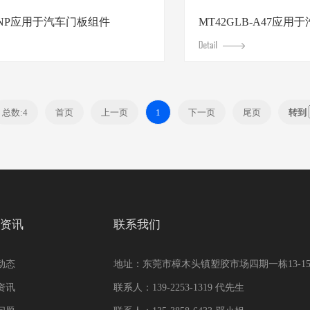
S-NP应用于汽车门板组件
MT42GLB-A47应用
总数:4
首页
上一页
1
下一页
尾页
转到
资讯
联系我们
动态
地址：东莞市樟木头镇塑胶市场四期一栋13-1
资讯
联系人：139-2253-1319 代先生