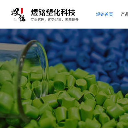
煜铭首页
产