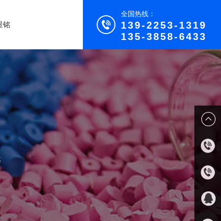
全国热线：
139-2253-1319
煜铭
135-3858-6433
等
139-
2253-
135-