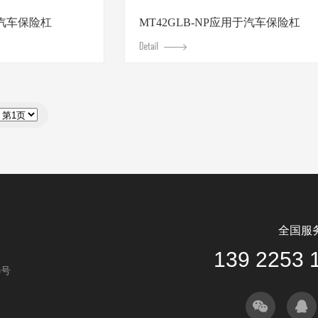
PMMA
于汽车保险杠
MT42GLB-NP应用于汽车保险杠
POM
PP
PVC
TPE
塑料原料
全国服
139 2253 
5号